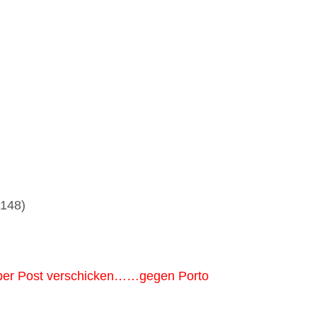
6148)
s per Post verschicken……gegen Porto